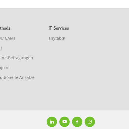
thods
IT Services
PI/ CAMI
anytab®
TI
line-Befragungen
joint
ditionelle Ansätze