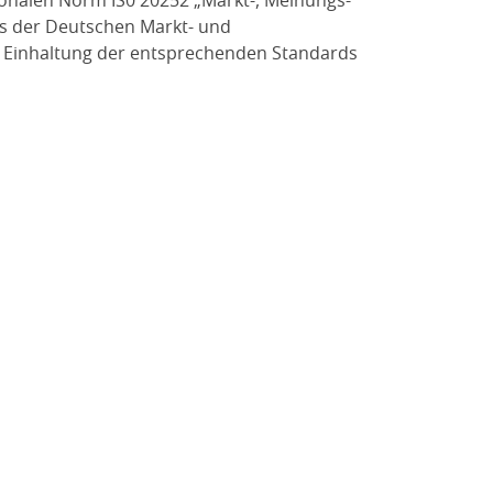
ationalen Norm IS0 20252 „Markt-, Meinungs-
es der Deutschen Markt- und
zur Einhaltung der entsprechenden Standards