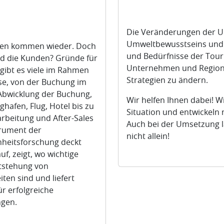
Die Veränderungen der U
Umweltbewusstseins und
den kommen wieder. Doch
und Bedürfnisse der Tour
nd die Kunden? Gründe für
Unternehmen und Region
gibt es viele im Rahmen
Strategien zu ändern.
se, von der Buchung im
Abwicklung der Buchung,
Wir helfen Ihnen dabei! Wi
ghafen, Flug, Hotel bis zu
Situation und entwickeln
rbeitung und After-Sales
Auch bei der Umsetzung l
trument der
nicht allein!
heitsforschung deckt
uf, zeigt, wo wichtige
ntstehung von
ten sind und liefert
ür erfolgreiche
gen.