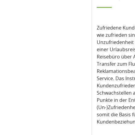
Zufriedene Kun
wie zufrieden si
Unzufriedenheit 
einer Urlaubsrei
Reisebüro über 
Transfer zum Flu
Reklamationsbea
Service. Das Ins
Kundenzufrieden
Schwachstellen a
Punkte in der E
(Un-)Zufriedenhei
somit die Basis f
Kundenbeziehun