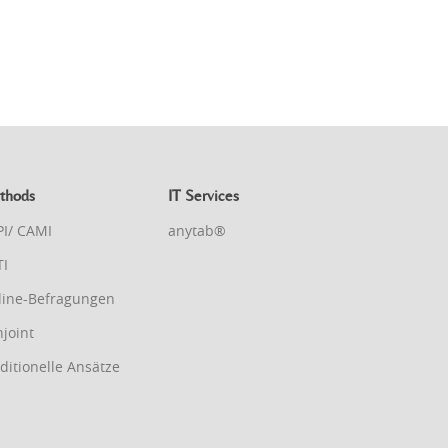
thods
IT Services
PI/ CAMI
anytab®
TI
line-Befragungen
joint
ditionelle Ansätze