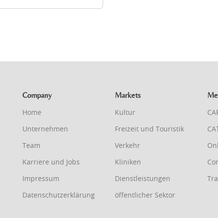
Company
Markets
Me
Home
Kultur
CA
Unternehmen
Freizeit und Touristik
CA
Team
Verkehr
On
Karriere und Jobs
Kliniken
Con
Impressum
Dienstleistungen
Tra
Datenschutzerklärung
öffentlicher Sektor