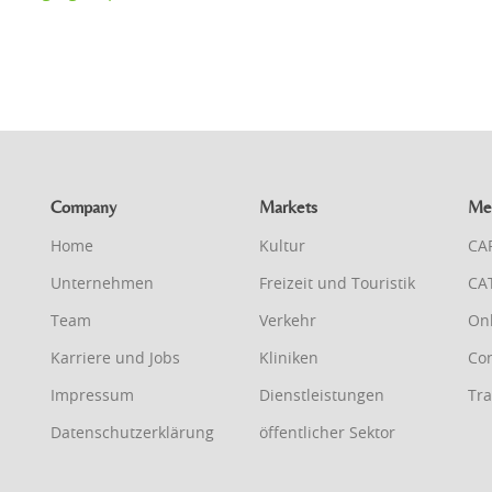
Company
Markets
Me
Home
Kultur
CA
Unternehmen
Freizeit und Touristik
CA
Team
Verkehr
On
Karriere und Jobs
Kliniken
Con
Impressum
Dienstleistungen
Tra
Datenschutzerklärung
öffentlicher Sektor