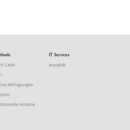
thods
IT Services
PI/ CAMI
anytab®
TI
line-Befragungen
joint
ditionelle Ansätze