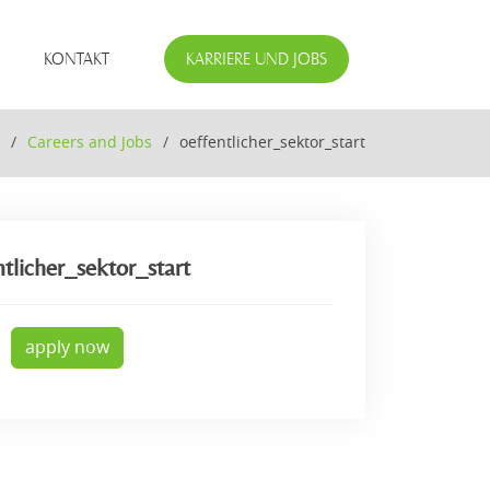
KONTAKT
KARRIERE UND JOBS
Careers and Jobs
oeffentlicher_sektor_start
ntlicher_sektor_start
apply now